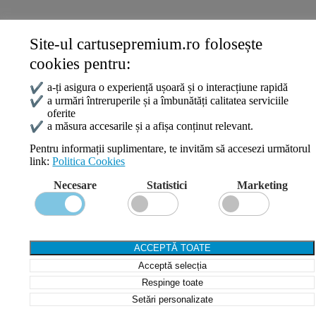
Site-ul cartusepremium.ro folosește
Date de contact
cookies pentru:
0745 124 164
contact@cartusepremium.ro
✔
a-ți asigura o experiență ușoară și o interacțiune rapidă
Luni –Vineri: 09:00 – 17:00
✔
a urmări întreruperile și a îmbunătăți calitatea serviciile
oferite
Cartușe Premium
2021 Creare Magazin Online
BOSSNET
✔
a măsura accesarile și a afișa conținut relevant.
Pentru informații suplimentare, te invităm să accesezi următorul
link:
Politica Cookies
Search
Necesare
Statistici
Marketing
Wishlist
Compare
Login / Register
Shopping cart
ACCEPTĂ TOATE
Close
Acceptă selecția
Sign in
Close
Respinge toate
Setări personalizate
No account yet?