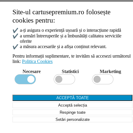
Site-ul cartusepremium.ro folosește
Date de contact
cookies pentru:
0745 124 164
contact@cartusepremium.ro
✔
a-ți asigura o experiență ușoară și o interacțiune rapidă
Luni –Vineri: 09:00 – 17:00
✔
a urmări întreruperile și a îmbunătăți calitatea serviciile
oferite
Cartușe Premium
2021 Creare Magazin Online
BOSSNET
✔
a măsura accesarile și a afișa conținut relevant.
Pentru informații suplimentare, te invităm să accesezi următorul
link:
Politica Cookies
Search
Necesare
Statistici
Marketing
Wishlist
Compare
Login / Register
Shopping cart
ACCEPTĂ TOATE
Close
Acceptă selecția
Sign in
Close
Respinge toate
Setări personalizate
No account yet?
Create an Account