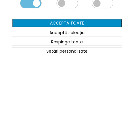
0745 124 164
contact@cartusepremium.ro
ACCEPTĂ TOATE
Luni –Vineri: 09:00 – 17:00
Acceptă selecția
Cartușe Premium
2021 Creare Magazin Online
BOSSNET
Respinge toate
Setări personalizate