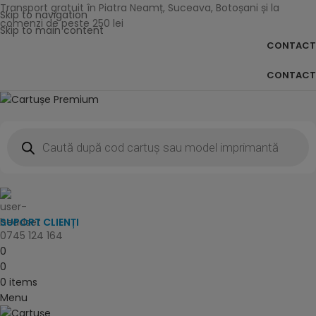
Transport gratuit în Piatra Neamț, Suceava, Botoșani și la
Skip to navigation
comenzi de peste 250 lei
Skip to main content
CONTACT
CONTACT
SUPORT CLIENȚI
0745 124 164
0
0
0
items
Menu