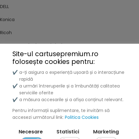
DELL
Konica
Ricoh
Termeni și politici
Site-ul cartusepremium.ro
folosește
cookies pentru:
Livrare și Plată
a-ți asigura o experiență ușoară și o interacțiune
✔
Politica de Confidențialitate
rapidă
Termeni și Condiții
a urmări întreruperile și a îmbunătăți calitatea
✔
Politica Cookies
serviciile oferite
ANPC
a măsura accesarile și a afișa conținut relevant.
✔
Pentru informații suplimentare, te invităm să
accesezi următorul link:
Politica Cookies
Necesare
Statistici
Marketing
Date de contact