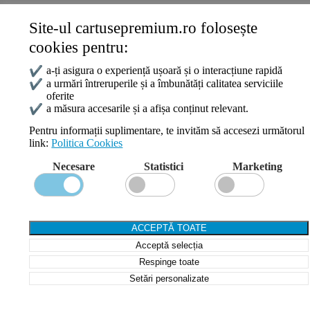
Site-ul cartusepremium.ro folosește
Date de contact
cookies pentru:
0745 124 164
contact@cartusepremium.ro
✔
a-ți asigura o experiență ușoară și o interacțiune rapidă
Luni –Vineri: 09:00 – 17:00
✔
a urmări întreruperile și a îmbunătăți calitatea serviciile
oferite
Cartușe Premium
2021 Creare Magazin Online
BOSSNET
✔
a măsura accesarile și a afișa conținut relevant.
Pentru informații suplimentare, te invităm să accesezi următorul
link:
Politica Cookies
Search
Necesare
Statistici
Marketing
Wishlist
Compare
Login / Register
Shopping cart
ACCEPTĂ TOATE
Close
Acceptă selecția
Sign in
Close
Respinge toate
Setări personalizate
No account yet?
Create an Account