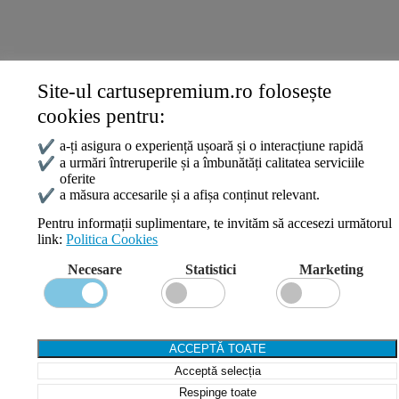
ANPC
Site-ul cartusepremium.ro folosește
Date de contact
cookies pentru:
0745 124 164
contact@cartusepremium.ro
✔
a-ți asigura o experiență ușoară și o interacțiune rapidă
Luni –Vineri: 09:00 – 17:00
✔
a urmări întreruperile și a îmbunătăți calitatea serviciile
oferite
Cartușe Premium
2021 Creare Magazin Online
BOSSNET
✔
a măsura accesarile și a afișa conținut relevant.
Pentru informații suplimentare, te invităm să accesezi următorul
link:
Politica Cookies
Search
Necesare
Statistici
Marketing
Wishlist
Compare
Login / Register
Shopping cart
ACCEPTĂ TOATE
Close
Acceptă selecția
Sign in
Close
Respinge toate