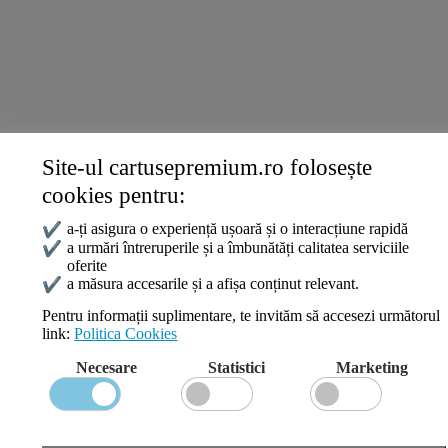
Livrare și Plată
Politica de Confidențialitate
Termeni și Condiții
Politica Cookies
ANPC
Site-ul cartusepremium.ro folosește
Date de contact
cookies pentru:
0745 124 164
contact@cartusepremium.ro
✔
a-ți asigura o experiență ușoară și o interacțiune rapidă
Luni –Vineri: 09:00 – 17:00
✔
a urmări întreruperile și a îmbunătăți calitatea serviciile
oferite
Cartușe Premium
2021 Creare Magazin Online
BOSSNET
✔
a măsura accesarile și a afișa conținut relevant.
Pentru informații suplimentare, te invităm să accesezi următorul
link:
Politica Cookies
Search
Necesare
Statistici
Marketing
Wishlist
Compare
Login / Register