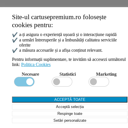
DATE DE CONTACT
Site-ul cartusepremium.ro folosește
0745 124 164
cookies pentru:
contact@cartusepremium.ro
Luni –Vineri: 09:00 – 17:00
✔
a-ți asigura o experiență ușoară și o interacțiune rapidă
✔
a urmări întreruperile și a îmbunătăți calitatea serviciile
oferite
Cartușe Premium
2021 Creare Magazin Online
BOSSNET
✔
a măsura accesarile și a afișa conținut relevant.
Pentru informații suplimentare, te invităm să accesezi următorul
link:
Politica Cookies
Search
Necesare
Statistici
Marketing
Wishlist
Compare
Login / Register
Shopping cart
ACCEPTĂ TOATE
Close
Acceptă selecția
Sign in
Close
Respinge toate
Setări personalizate
No account yet?