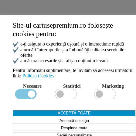
Site-ul cartusepremium.ro folosește
Date de contact
cookies pentru:
0745 124 164
contact@cartusepremium.ro
✔
a-ți asigura o experiență ușoară și o interacțiune rapidă
Luni –Vineri: 09:00 – 17:00
✔
a urmări întreruperile și a îmbunătăți calitatea serviciile
oferite
Cartușe Premium
2021 Creare Magazin Online
BOSSNET
✔
a măsura accesarile și a afișa conținut relevant.
Pentru informații suplimentare, te invităm să accesezi următorul
link:
Politica Cookies
Search
Necesare
Statistici
Marketing
Wishlist
Compare
Login / Register
Shopping cart
ACCEPTĂ TOATE
Close
Acceptă selecția
Sign in
Close
Respinge toate
Setări personalizate