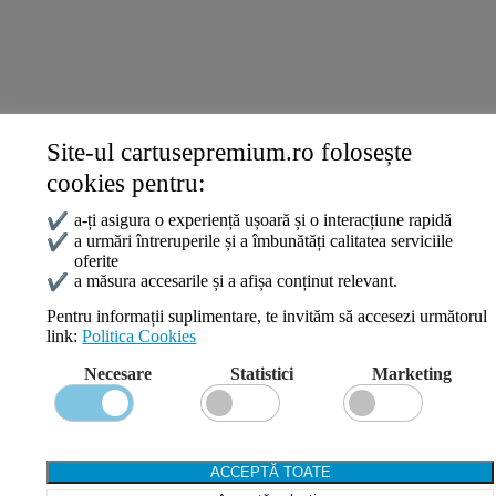
Site-ul cartusepremium.ro folosește
Date de contact
cookies pentru:
0745 124 164
✔
a-ți asigura o experiență ușoară și o interacțiune rapidă
contact@cartusepremium.ro
✔
a urmări întreruperile și a îmbunătăți calitatea serviciile
Luni –Vineri: 09:00 – 17:00
oferite
Cartușe Premium
2021 Creare Magazin Online
BOSSNET
✔
a măsura accesarile și a afișa conținut relevant.
Pentru informații suplimentare, te invităm să accesezi următorul
link:
Politica Cookies
Search
Necesare
Statistici
Marketing
Wishlist
Compare
Login / Register
Shopping cart
ACCEPTĂ TOATE
Close