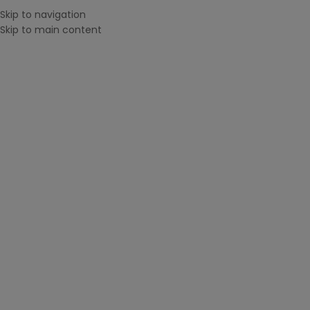
Skip to navigation
MENU
Skip to main content
CAUTĂ DUPĂ IMPRIMANTĂ