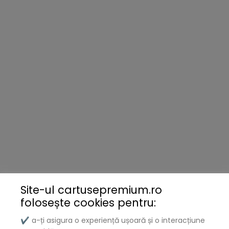
Xerox
Lenovo
Lexmark
DELL
Konica
Ricoh
Termeni și politici
Livrare și Plată
Site-ul cartusepremium.ro
Politica de Confidențialitate
folosește
cookies pentru:
Termeni și Condiții
Politica Cookies
a-ți asigura o experiență ușoară și o interacțiune
✔
ANPC