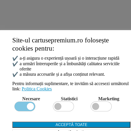
Termeni și Condiții
Politica Cookies
ANPC
Site-ul cartusepremium.ro folosește
Date de contact
cookies pentru:
0745 124 164
contact@cartusepremium.ro
✔
a-ți asigura o experiență ușoară și o interacțiune rapidă
Luni –Vineri: 09:00 – 17:00
✔
a urmări întreruperile și a îmbunătăți calitatea serviciile
oferite
Cartușe Premium
2021 Creare Magazin Online
BOSSNET
✔
a măsura accesarile și a afișa conținut relevant.
Pentru informații suplimentare, te invităm să accesezi următorul
link:
Politica Cookies
Search
Necesare
Statistici
Marketing
Wishlist
Compare
Login / Register
Shopping cart
ACCEPTĂ TOATE
Close