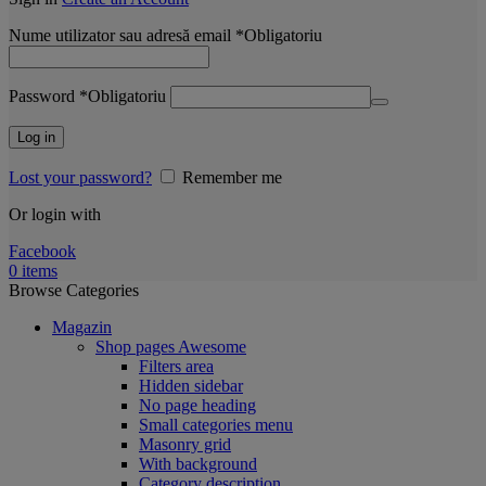
Nume utilizator sau adresă email
*
Obligatoriu
Password
*
Obligatoriu
Log in
Lost your password?
Remember me
Or login with
Facebook
0
items
Browse Categories
Magazin
Shop pages
Awesome
Filters area
Hidden sidebar
No page heading
Small categories menu
Masonry grid
With background
Category description