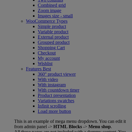
Combined grid
Zoom image
Images size - small
WooCommerce
Types
Simple product
Variable product
External product
Grouped product
Shopping Cart
Checkout
My account
Wishlist
Features
Best
360° product viewer
With video
With instagram
With countdown timer
Product presentation
Variations swatches
Infinit scrolling
Load more button
This is an example of mega menu dropdown. You can edit it
from admin panel ->
HTML Blocks
->
Menu shop
.
All these pages are not included with a dummy content. You