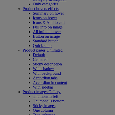
Only categories
Product hovers
effects
Summary on hover
Icons on hover
Icons & Add to cart
Full info on image
All info on hover
Button on image
Standard button
Quick shop
Product pages
Unlimited
Default
Centered
Sticky description
With shadow
With background
Accordion tabs
Accordion in content
With sidebar
Product images
Gallery
Thumbnails left
Thumbnails bottom
Sticky images
One column
Two columns