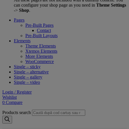
can configure your shop page as you need in
Theme Settings
->
Shop
.
Pages
Pre-Built Pages
Contact
Pre-Built Layouts
Elements
Theme Elements
Xtemos Elements
More Elements
WooCommerce
Single – sticky
Single – alternative
Single – gallery
Single – video
Login / Register
Wishlist
0
Compare
Products search