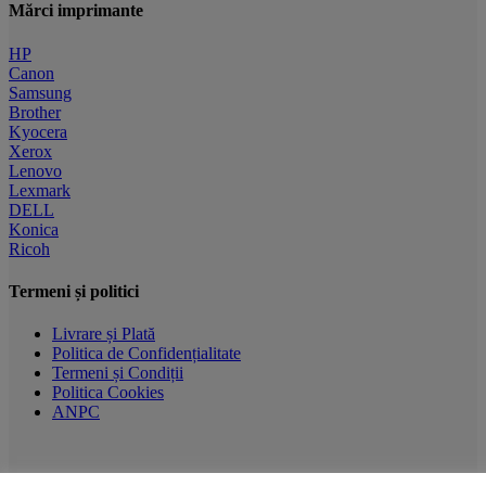
Mărci imprimante
HP
Canon
Samsung
Brother
Kyocera
Xerox
Lenovo
Lexmark
DELL
Konica
Ricoh
Termeni și politici
Livrare și Plată
Politica de Confidențialitate
Termeni și Condiții
Politica Cookies
ANPC