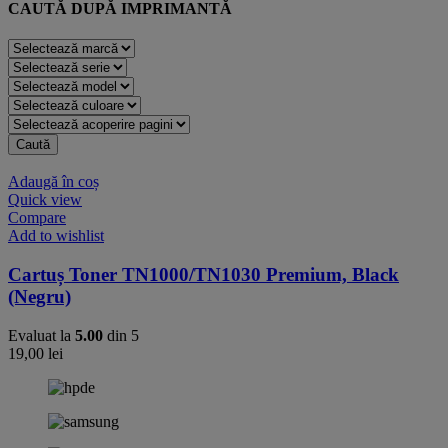
CAUTĂ DUPĂ IMPRIMANTĂ
Caută
Adaugă în coș
Quick view
Compare
Add to wishlist
Cartuș Toner TN1000/TN1030 Premium, Black
(Negru)
Evaluat la
5.00
din 5
19,00
lei