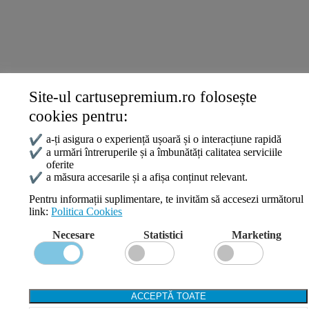
Termeni și Condiții
Politica Cookies
ANPC
Site-ul cartusepremium.ro folosește
Date de contact
cookies pentru:
0745 124 164
contact@cartusepremium.ro
✔
a-ți asigura o experiență ușoară și o interacțiune rapidă
Luni –Vineri: 09:00 – 17:00
✔
a urmări întreruperile și a îmbunătăți calitatea serviciile
oferite
Cartușe Premium
2021 Creare Magazin Online
BOSSNET
✔
a măsura accesarile și a afișa conținut relevant.
Pentru informații suplimentare, te invităm să accesezi următorul
link:
Politica Cookies
Search
Necesare
Statistici
Marketing
Wishlist
Compare
Login / Register
Shopping cart
ACCEPTĂ TOATE
Close