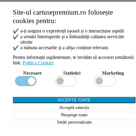
Site-ul cartusepremium.ro folosește
Date de contact
cookies pentru:
0745 124 164
contact@cartusepremium.ro
✔
a-ți asigura o experiență ușoară și o interacțiune rapidă
Luni –Vineri: 09:00 – 17:00
✔
a urmări întreruperile și a îmbunătăți calitatea serviciile
oferite
Cartușe Premium
2021 Creare Magazin Online
BOSSNET
✔
a măsura accesarile și a afișa conținut relevant.
Pentru informații suplimentare, te invităm să accesezi următorul
link:
Politica Cookies
Search
Necesare
Statistici
Marketing
Wishlist
Compare
Login / Register
Shopping cart
ACCEPTĂ TOATE
Close
Acceptă selecția
Sign in
Close
Respinge toate
Setări personalizate
No account yet?
Create an Account