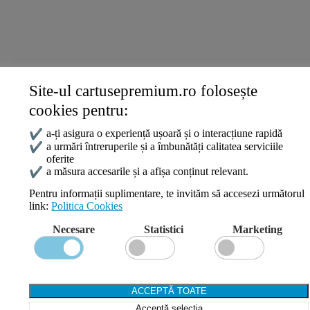
Termeni și Condiții
Politica Cookies
ANPC
Site-ul cartusepremium.ro folosește
Date de contact
cookies pentru:
0745 124 164
contact@cartusepremium.ro
✔
a-ți asigura o experiență ușoară și o interacțiune rapidă
Luni –Vineri: 09:00 – 17:00
✔
a urmări întreruperile și a îmbunătăți calitatea serviciile
oferite
Cartușe Premium
2021 Creare Magazin Online
BOSSNET
✔
a măsura accesarile și a afișa conținut relevant.
Pentru informații suplimentare, te invităm să accesezi următorul
link:
Politica Cookies
Search
Necesare
Statistici
Marketing
Wishlist
Compare
Login / Register
Shopping cart
ACCEPTĂ TOATE
Close
Acceptă selecția