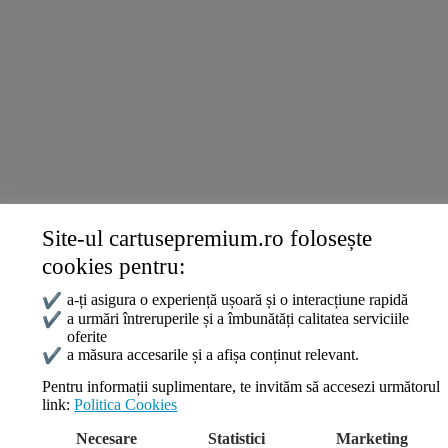
Termeni și politici
Livrare și Plată
Politica de Confidențialitate
Termeni și Condiții
Politica Cookies
ANPC
Site-ul cartusepremium.ro folosește
Date de contact
cookies pentru:
0745 124 164
contact@cartusepremium.ro
✔
a-ți asigura o experiență ușoară și o interacțiune rapidă
Luni –Vineri: 09:00 – 17:00
✔
a urmări întreruperile și a îmbunătăți calitatea serviciile
oferite
Cartușe Premium
2021 Creare Magazin Online
BOSSNET
✔
a măsura accesarile și a afișa conținut relevant.
Pentru informații suplimentare, te invităm să accesezi următorul
link:
Politica Cookies
Search
Necesare
Statistici
Marketing