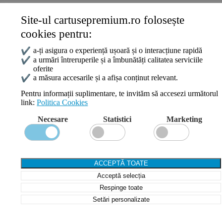
Site-ul cartusepremium.ro folosește
Date de contact
cookies pentru:
0745 124 164
contact@cartusepremium.ro
✔
a-ți asigura o experiență ușoară și o interacțiune rapidă
Luni –Vineri: 09:00 – 17:00
✔
a urmări întreruperile și a îmbunătăți calitatea serviciile
oferite
Cartușe Premium
2021 Creare Magazin Online
BOSSNET
✔
a măsura accesarile și a afișa conținut relevant.
Pentru informații suplimentare, te invităm să accesezi următorul
link:
Politica Cookies
Search
Necesare
Statistici
Marketing
Wishlist
Compare
Login / Register
Shopping cart
ACCEPTĂ TOATE
Close
Acceptă selecția
Sign in
Close
Respinge toate
Setări personalizate
No account yet?
Create an Account