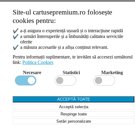
Site-ul cartusepremium.ro folosește
Date de contact
cookies pentru:
0745 124 164
contact@cartusepremium.ro
✔
a-ți asigura o experiență ușoară și o interacțiune rapidă
Luni –Vineri: 09:00 – 17:00
✔
a urmări întreruperile și a îmbunătăți calitatea serviciile
oferite
Cartușe Premium
2021 Creare Magazin Online
BOSSNET
✔
a măsura accesarile și a afișa conținut relevant.
Pentru informații suplimentare, te invităm să accesezi următorul
link:
Politica Cookies
Search
Necesare
Statistici
Marketing
Wishlist
Compare
Login / Register
Shopping cart
ACCEPTĂ TOATE
Close
Acceptă selecția
Sign in
Close
Respinge toate
Setări personalizate
No account yet?
Create an Account