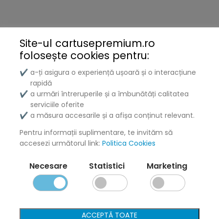
Brother
Kyocera
Site-ul cartusepremium.ro
folosește
cookies pentru:
Xerox
a-ți asigura o experiență ușoară și o interacțiune
✔
Lenovo
rapidă
a urmări întreruperile și a îmbunătăți calitatea
✔
Lexmark
serviciile oferite
a măsura accesarile și a afișa conținut relevant.
✔
DELL
Pentru informații suplimentare, te invităm să
Konica
accesezi următorul link:
Politica Cookies
Ricoh
Necesare
Statistici
Marketing
Termeni și politici
Livrare și Plată
ACCEPTĂ TOATE