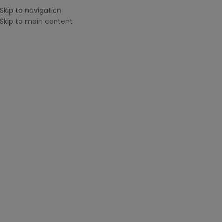
Skip to navigation
MENU
Skip to main content
CAUTĂ DUPĂ IMPRIMANTĂ