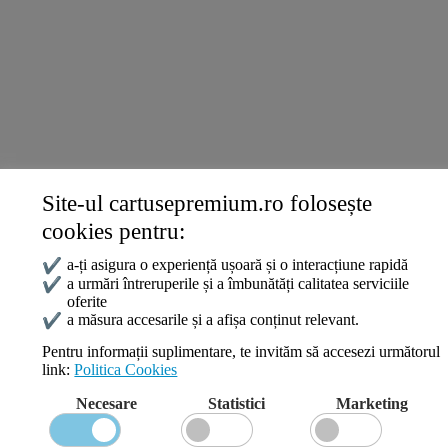
Termeni și politici
Livrare și Plată
Politica de Confidențialitate
Termeni și Condiții
Politica Cookies
ANPC
Site-ul cartusepremium.ro folosește
Date de contact
cookies pentru:
0745 124 164
contact@cartusepremium.ro
✔
a-ți asigura o experiență ușoară și o interacțiune rapidă
Luni –Vineri: 09:00 – 17:00
✔
a urmări întreruperile și a îmbunătăți calitatea serviciile
oferite
Cartușe Premium
2021 Creare Magazin Online
BOSSNET
✔
a măsura accesarile și a afișa conținut relevant.
Pentru informații suplimentare, te invităm să accesezi următorul
link:
Politica Cookies
Search
Necesare
Statistici
Marketing
Wishlist
Compare