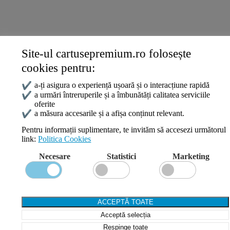
ANPC
Site-ul cartusepremium.ro folosește
Date de contact
cookies pentru:
0745 124 164
contact@cartusepremium.ro
✔
a-ți asigura o experiență ușoară și o interacțiune rapidă
Luni –Vineri: 09:00 – 17:00
✔
a urmări întreruperile și a îmbunătăți calitatea serviciile
oferite
Cartușe Premium
2021 Creare Magazin Online
BOSSNET
✔
a măsura accesarile și a afișa conținut relevant.
Pentru informații suplimentare, te invităm să accesezi următorul
link:
Politica Cookies
Search
Necesare
Statistici
Marketing
Wishlist
Compare
Login / Register
Shopping cart
ACCEPTĂ TOATE
Close
Acceptă selecția
Sign in
Close
Respinge toate