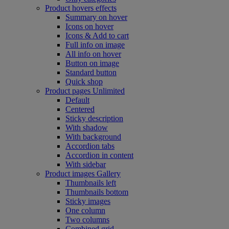
Product hovers
effects
Summary on hover
Icons on hover
Icons & Add to cart
Full info on image
All info on hover
Button on image
Standard button
Quick shop
Product pages
Unlimited
Default
Centered
Sticky description
With shadow
With background
Accordion tabs
Accordion in content
With sidebar
Product images
Gallery
Thumbnails left
Thumbnails bottom
Sticky images
One column
Two columns
Combined grid