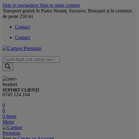
Skip to navigation
Skip to main content
Transport gratuit în Piatra Neamț, Suceava, Botoșani și la comenzi
de peste 250 lei
Contact
Contact
Products
search
SUPORT CLIENȚI
0745 124 164
0
0
0
items
Menu
Sign in
Create an Account