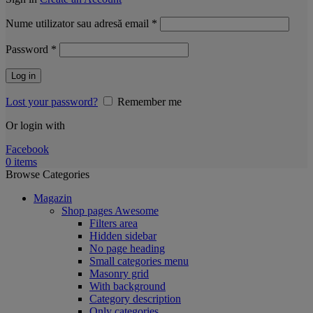
Obligatoriu
Nume utilizator sau adresă email
*
Obligatoriu
Password
*
Log in
Lost your password?
Remember me
Or login with
Facebook
0
items
Browse Categories
Magazin
Shop pages
Awesome
Filters area
Hidden sidebar
No page heading
Small categories menu
Masonry grid
With background
Category description
Only categories