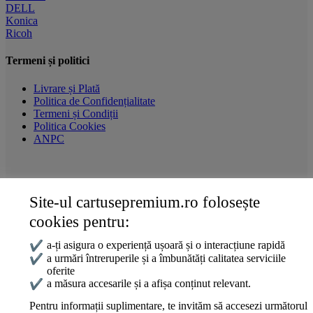
DELL
Konica
Ricoh
Termeni și politici
Livrare și Plată
Politica de Confidențialitate
Termeni și Condiții
Politica Cookies
ANPC
Site-ul cartusepremium.ro folosește
Date de contact
cookies pentru:
0745 124 164
contact@cartusepremium.ro
✔
a-ți asigura o experiență ușoară și o interacțiune rapidă
Luni –Vineri: 09:00 – 17:00
✔
a urmări întreruperile și a îmbunătăți calitatea serviciile
oferite
Cartușe Premium
2021 Creare Magazin Online
BOSSNET
✔
a măsura accesarile și a afișa conținut relevant.
Pentru informații suplimentare, te invităm să accesezi următorul