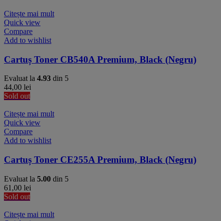
Citește mai mult
Quick view
Compare
Add to wishlist
Cartuș Toner CB540A Premium, Black (Negru)
Evaluat la
4.93
din 5
44,00
lei
Sold out
Citește mai mult
Quick view
Compare
Add to wishlist
Cartuș Toner CE255A Premium, Black (Negru)
Evaluat la
5.00
din 5
61,00
lei
Sold out
Citește mai mult