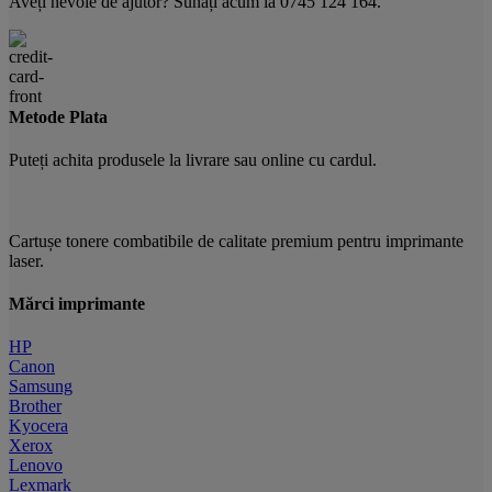
Aveți nevoie de ajutor? Sunați acum la 0745 124 164.
Metode Plata
Puteți achita produsele la livrare sau online cu cardul.
Cartușe tonere combatibile de calitate premium pentru imprimante
laser.
Mărci imprimante
HP
Canon
Samsung
Brother
Kyocera
Xerox
Lenovo
Lexmark