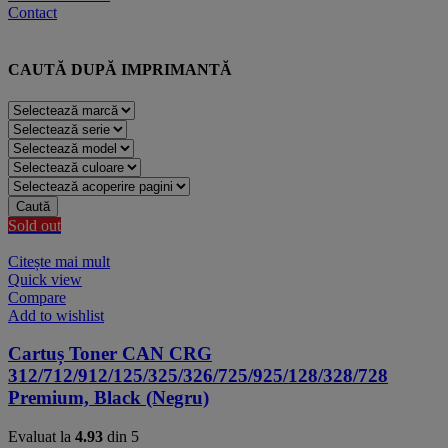
Contact
CAUTĂ DUPĂ IMPRIMANTĂ
Caută
Sold out
Citește mai mult
Quick view
Compare
Add to wishlist
Cartuș Toner CAN CRG
312/712/912/125/325/326/725/925/128/328/728
Premium, Black (Negru)
Evaluat la
4.93
din 5