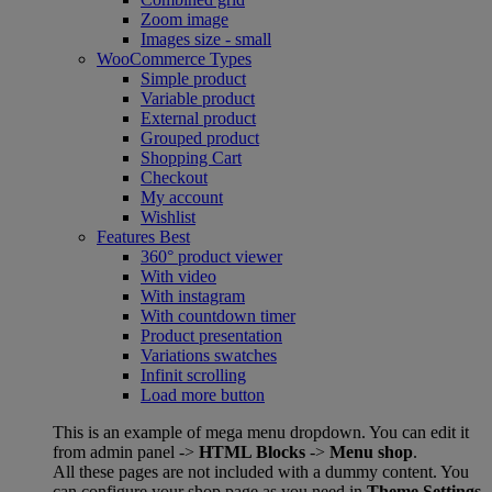
Zoom image
Images size - small
WooCommerce
Types
Simple product
Variable product
External product
Grouped product
Shopping Cart
Checkout
My account
Wishlist
Features
Best
360° product viewer
With video
With instagram
With countdown timer
Product presentation
Variations swatches
Infinit scrolling
Load more button
This is an example of mega menu dropdown. You can edit it
from admin panel ->
HTML Blocks
->
Menu shop
.
All these pages are not included with a dummy content. You
can configure your shop page as you need in
Theme Settings