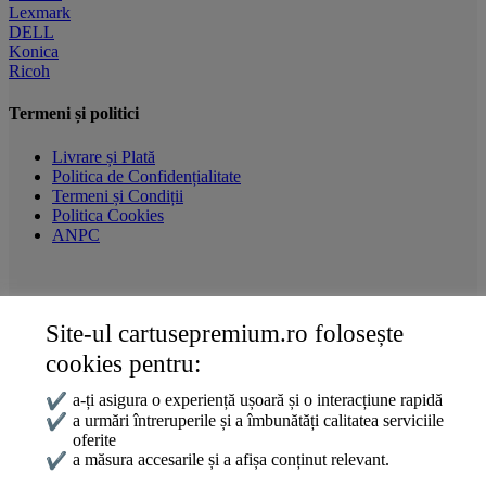
Lexmark
DELL
Konica
Ricoh
Termeni și politici
Livrare și Plată
Politica de Confidențialitate
Termeni și Condiții
Politica Cookies
ANPC
Site-ul cartusepremium.ro folosește
Date de contact
cookies pentru:
0745 124 164
contact@cartusepremium.ro
✔
a-ți asigura o experiență ușoară și o interacțiune rapidă
Luni –Vineri: 09:00 – 17:00
✔
a urmări întreruperile și a îmbunătăți calitatea serviciile
oferite
Cartușe Premium
2021 Creare Magazin Online
BOSSNET
✔
a măsura accesarile și a afișa conținut relevant.