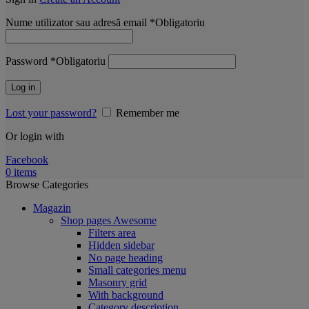
Nume utilizator sau adresă email
*
Obligatoriu
Password
*
Obligatoriu
Log in
Lost your password?
Remember me
Or login with
Facebook
0
items
Browse Categories
Magazin
Shop pages
Awesome
Filters area
Hidden sidebar
No page heading
Small categories menu
Masonry grid
With background
Category description