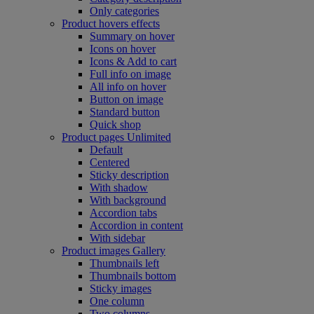
Only categories
Product hovers
effects
Summary on hover
Icons on hover
Icons & Add to cart
Full info on image
All info on hover
Button on image
Standard button
Quick shop
Product pages
Unlimited
Default
Centered
Sticky description
With shadow
With background
Accordion tabs
Accordion in content
With sidebar
Product images
Gallery
Thumbnails left
Thumbnails bottom
Sticky images
One column
Two columns