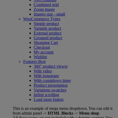
Combined grid
Zoom image
Images size - small
WooCommerce
Types
Simple product
Variable product
External product
Grouped product
Shopping Cart
Checkout
My account
Wishlist
Features
Best
360° product viewer
With video
With instagram
With countdown timer
Product presentation
Variations swatches
Infinit scrolling
Load more button
This is an example of mega menu dropdown. You can edit it
from admin panel ->
HTML Blocks
->
Menu shop
.
All these pages are not included with a dummy content. You