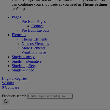
can configure your shop page as you need in
Theme Settings
->
Shop
.
Pages
Pre-Built Pages
Contact
Pre-Built Layouts
Elements
Theme Elements
Xtemos Elements
More Elements
WooCommerce
Single – sticky
Single – alternative
Single – gallery
Single – video
Login / Register
Wishlist
0
Compare
Products search