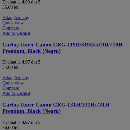
Evaluat la
4.93
din 5
35,00
lei
Adaugă în coș
Quick view
Compare
Add to wishlist
Cartuș Toner Canon CRG-119II/319II/519II/719H
Premium, Black (Negru)
Evaluat la
4.97
din 5
34,00
lei
Adaugă în coș
Quick view
Compare
Add to wishlist
Cartuș Toner Canon CRG-131H/331H/731H
Premium, Black (Negru)
Evaluat la
4.97
din 5
36,00
lei