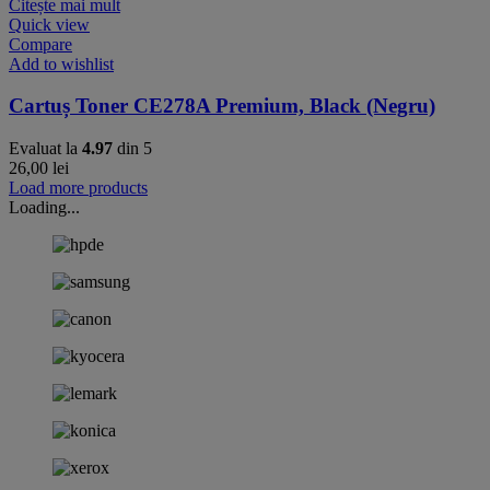
Citește mai mult
Quick view
Compare
Add to wishlist
Cartuș Toner CE278A Premium, Black (Negru)
Evaluat la
4.97
din 5
26,00
lei
Load more products
Loading...