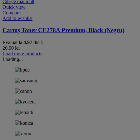
Citește mai mult
Quick view
Compare
Add to wishlist
Cartuș Toner CE278A Premium, Black (Negru)
Evaluat la
4.97
din 5
26,00
lei
Load more products
Loading...