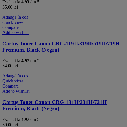
Evaluat la
4.93
din 5
35,00
lei
Adaugă în coș
Quick view
Compare
Add to wishlist
Cartuș Toner Canon CRG-119II/319II/519II/719H
Premium, Black (Negru)
Evaluat la
4.97
din 5
34,00
lei
Adaugă în coș
Quick view
Compare
Add to wishlist
Cartuș Toner Canon CRG-131H/331H/731H
Premium, Black (Negru)
Evaluat la
4.97
din 5
36,00
lei