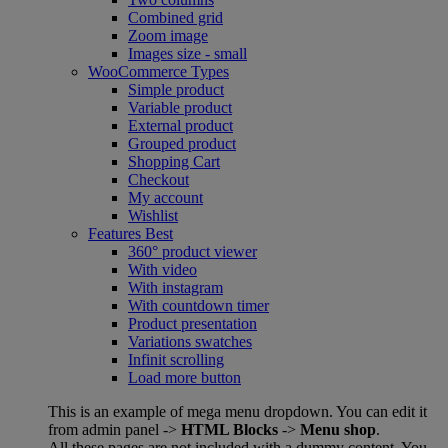
Combined grid
Zoom image
Images size - small
WooCommerce
Types
Simple product
Variable product
External product
Grouped product
Shopping Cart
Checkout
My account
Wishlist
Features
Best
360° product viewer
With video
With instagram
With countdown timer
Product presentation
Variations swatches
Infinit scrolling
Load more button
This is an example of mega menu dropdown. You can edit it
from admin panel ->
HTML Blocks
->
Menu shop
.
All these pages are not included with a dummy content. You