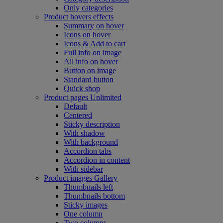
Only categories
Product hovers
effects
Summary on hover
Icons on hover
Icons & Add to cart
Full info on image
All info on hover
Button on image
Standard button
Quick shop
Product pages
Unlimited
Default
Centered
Sticky description
With shadow
With background
Accordion tabs
Accordion in content
With sidebar
Product images
Gallery
Thumbnails left
Thumbnails bottom
Sticky images
One column
Two columns