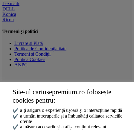
Lexmark
DELL
Konica
Ricoh
Termeni și politici
Livrare și Plată
Politica de Confidențialitate
Termeni și Condiții
Politica Cookies
ANPC
Site-ul cartusepremium.ro folosește
Date de contact
cookies pentru:
0745 124 164
contact@cartusepremium.ro
✔
a-ți asigura o experiență ușoară și o interacțiune rapidă
Luni –Vineri: 09:00 – 17:00
✔
a urmări întreruperile și a îmbunătăți calitatea serviciile
oferite
Cartușe Premium
2021 Creare Magazin Online
BOSSNET
✔
a măsura accesarile și a afișa conținut relevant.