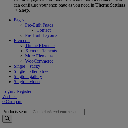
can configure your shop page as you need in
Theme Settings
->
Shop
.
Pages
Pre-Built Pages
Contact
Pre-Built Layouts
Elements
Theme Elements
Xtemos Elements
More Elements
WooCommerce
Single – sticky
Single – alternative
Single – gallery
Single – video
Login / Register
Wishlist
0
Compare
Products search