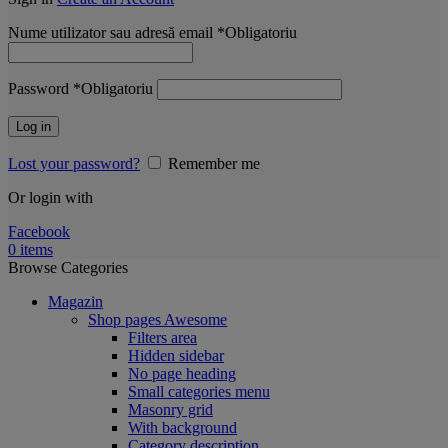
Nume utilizator sau adresă email
*
Obligatoriu
Password
*
Obligatoriu
Log in
Lost your password?
Remember me
Or login with
Facebook
0
items
Browse Categories
Magazin
Shop pages
Awesome
Filters area
Hidden sidebar
No page heading
Small categories menu
Masonry grid
With background
Category description