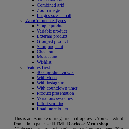
Combined grid
Zoom image
Images size - small
WooCommerce
Types
Simple product
Variable product
External product
Grouped product
Shopping Cart
Checkout
My account
Wishlist
Features
Best
360° product viewer
With video
With instagram
With countdown timer
Product presentation
Variations swatches
Infinit scrolling
Load more button
This is an example of mega menu dropdown. You can edit it
from admin panel ->
HTML Blocks
->
Menu shop
.
All these pages are not included with a dummy content. You