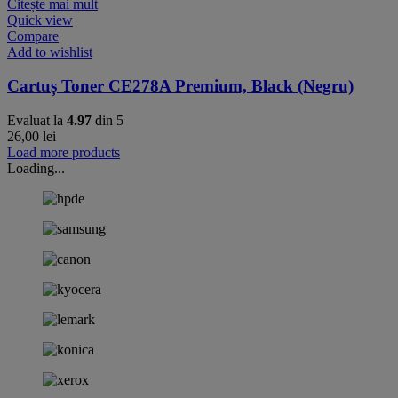
Citește mai mult
Quick view
Compare
Add to wishlist
Cartuș Toner CE278A Premium, Black (Negru)
Evaluat la
4.97
din 5
26,00
lei
Load more products
Loading...