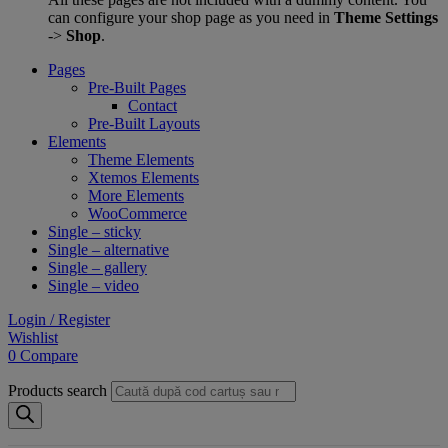
can configure your shop page as you need in
Theme Settings
->
Shop
.
Pages
Pre-Built Pages
Contact
Pre-Built Layouts
Elements
Theme Elements
Xtemos Elements
More Elements
WooCommerce
Single – sticky
Single – alternative
Single – gallery
Single – video
Login / Register
Wishlist
0
Compare
Products search