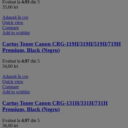
Evaluat la
4.93
din 5
35,00
lei
Adaugă în coș
Quick view
Compare
Add to wishlist
Cartuș Toner Canon CRG-119II/319II/519II/719H
Premium, Black (Negru)
Evaluat la
4.97
din 5
34,00
lei
Adaugă în coș
Quick view
Compare
Add to wishlist
Cartuș Toner Canon CRG-131H/331H/731H
Premium, Black (Negru)
Evaluat la
4.97
din 5
36,00
lei