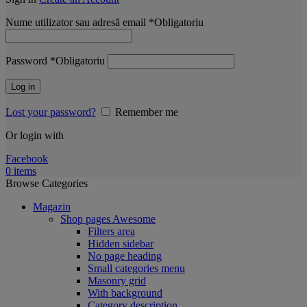
Nume utilizator sau adresă email
*
Obligatoriu
Password
*
Obligatoriu
Log in
Lost your password?
Remember me
Or login with
Facebook
0
items
Browse Categories
Magazin
Shop pages
Awesome
Filters area
Hidden sidebar
No page heading
Small categories menu
Masonry grid
With background
Category description