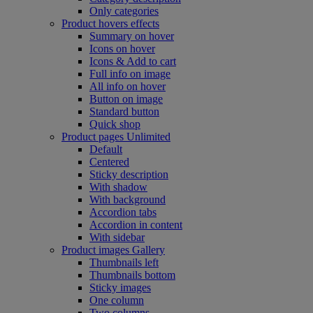
Only categories
Product hovers
effects
Summary on hover
Icons on hover
Icons & Add to cart
Full info on image
All info on hover
Button on image
Standard button
Quick shop
Product pages
Unlimited
Default
Centered
Sticky description
With shadow
With background
Accordion tabs
Accordion in content
With sidebar
Product images
Gallery
Thumbnails left
Thumbnails bottom
Sticky images
One column
Two columns