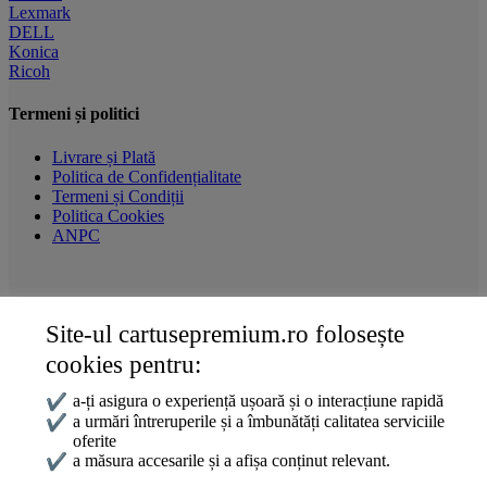
Lexmark
DELL
Konica
Ricoh
Termeni și politici
Livrare și Plată
Politica de Confidențialitate
Termeni și Condiții
Politica Cookies
ANPC
Site-ul cartusepremium.ro folosește
Date de contact
cookies pentru:
0745 124 164
contact@cartusepremium.ro
✔
a-ți asigura o experiență ușoară și o interacțiune rapidă
Luni –Vineri: 09:00 – 17:00
✔
a urmări întreruperile și a îmbunătăți calitatea serviciile
oferite
Cartușe Premium
2021 Creare Magazin Online
BOSSNET
✔
a măsura accesarile și a afișa conținut relevant.