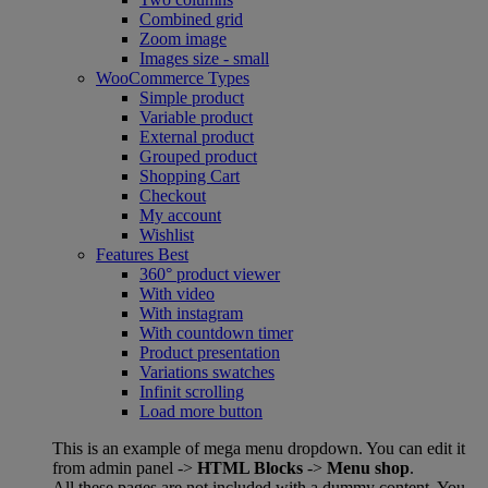
Combined grid
Zoom image
Images size - small
WooCommerce
Types
Simple product
Variable product
External product
Grouped product
Shopping Cart
Checkout
My account
Wishlist
Features
Best
360° product viewer
With video
With instagram
With countdown timer
Product presentation
Variations swatches
Infinit scrolling
Load more button
This is an example of mega menu dropdown. You can edit it
from admin panel ->
HTML Blocks
->
Menu shop
.
All these pages are not included with a dummy content. You