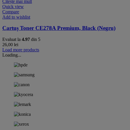
Citește mai mult
Quick view
Compare
Add to wishlist
Cartuș Toner CE278A Premium, Black (Negru)
Evaluat la
4.97
din 5
26,00
lei
Load more products
Loading...