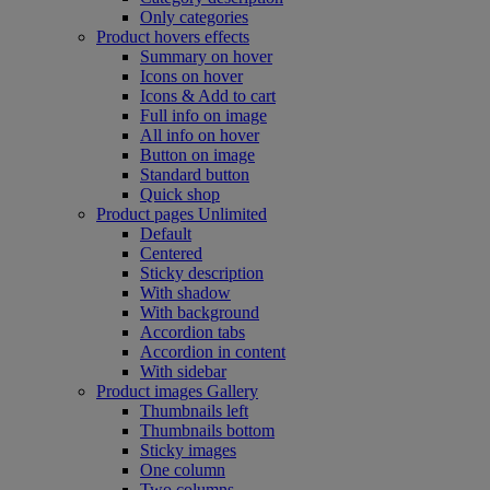
Only categories
Product hovers
effects
Summary on hover
Icons on hover
Icons & Add to cart
Full info on image
All info on hover
Button on image
Standard button
Quick shop
Product pages
Unlimited
Default
Centered
Sticky description
With shadow
With background
Accordion tabs
Accordion in content
With sidebar
Product images
Gallery
Thumbnails left
Thumbnails bottom
Sticky images
One column
Two columns