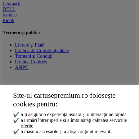
Lexmark
DELL
Konica
Ricoh
Termeni și politici
Livrare și Plată
Politica de Confidențialitate
Termeni și Condiții
Politica Cookies
ANPC
Site-ul cartusepremium.ro folosește
Date de contact
cookies pentru:
0745 124 164
contact@cartusepremium.ro
✔
a-ți asigura o experiență ușoară și o interacțiune rapidă
Luni –Vineri: 09:00 – 17:00
✔
a urmări întreruperile și a îmbunătăți calitatea serviciile
oferite
Cartușe Premium
2021 Creare Magazin Online
BOSSNET
✔
a măsura accesarile și a afișa conținut relevant.