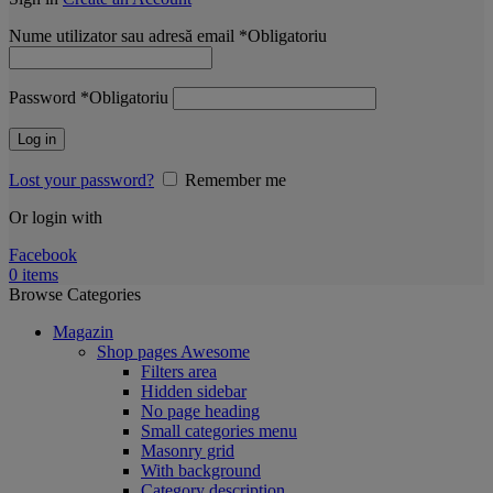
Nume utilizator sau adresă email
*
Obligatoriu
Password
*
Obligatoriu
Log in
Lost your password?
Remember me
Or login with
Facebook
0
items
Browse Categories
Magazin
Shop pages
Awesome
Filters area
Hidden sidebar
No page heading
Small categories menu
Masonry grid
With background
Category description