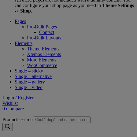
can configure your shop page as you need in
Theme Settings
->
Shop
.
Pages
Pre-Built Pages
Contact
Pre-Built Layouts
Elements
Theme Elements
Xtemos Elements
More Elements
WooCommerce
Single – sticky
Single – alternative
Single – gallery
Single – video
Login / Register
Wishlist
0
Compare
Products search