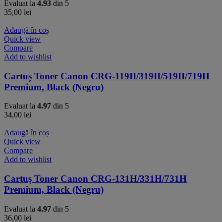
Evaluat la
4.93
din 5
35,00
lei
Adaugă în coș
Quick view
Compare
Add to wishlist
Cartuș Toner Canon CRG-119II/319II/519II/719H
Premium, Black (Negru)
Evaluat la
4.97
din 5
34,00
lei
Adaugă în coș
Quick view
Compare
Add to wishlist
Cartuș Toner Canon CRG-131H/331H/731H
Premium, Black (Negru)
Evaluat la
4.97
din 5
36,00
lei