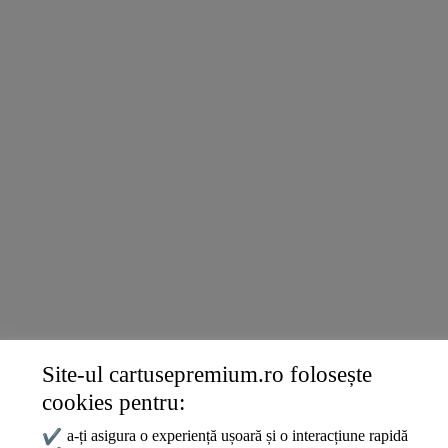
Brother
Kyocera
Xerox
Lenovo
Lexmark
DELL
Konica
Ricoh
Termeni și politici
Livrare și Plată
Politica de Confidențialitate
Termeni și Condiții
Politica Cookies
ANPC
Site-ul cartusepremium.ro folosește
Date de contact
cookies pentru:
0745 124 164
contact@cartusepremium.ro
✔
a-ți asigura o experiență ușoară și o interacțiune rapidă