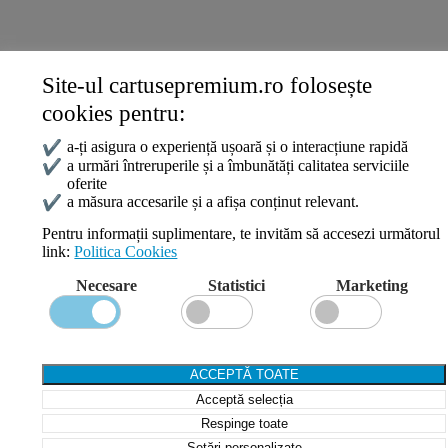
Site-ul cartusepremium.ro folosește
Date de contact
cookies pentru:
0745 124 164
contact@cartusepremium.ro
✔
a-ți asigura o experiență ușoară și o interacțiune rapidă
Luni –Vineri: 09:00 – 17:00
✔
a urmări întreruperile și a îmbunătăți calitatea serviciile
oferite
Cartușe Premium
2021 Creare Magazin Online
BOSSNET
✔
a măsura accesarile și a afișa conținut relevant.
Pentru informații suplimentare, te invităm să accesezi următorul
link:
Politica Cookies
Search
Necesare
Statistici
Marketing
Wishlist
Compare
Login / Register
Shopping cart
ACCEPTĂ TOATE
Close
Acceptă selecția
Sign in
Close
Respinge toate
Setări personalizate