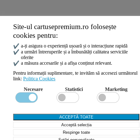
Site-ul cartusepremium.ro folosește
Date de contact
cookies pentru:
0745 124 164
contact@cartusepremium.ro
✔
a-ți asigura o experiență ușoară și o interacțiune rapidă
Luni –Vineri: 09:00 – 17:00
✔
a urmări întreruperile și a îmbunătăți calitatea serviciile
oferite
Cartușe Premium
2021 Creare Magazin Online
BOSSNET
✔
a măsura accesarile și a afișa conținut relevant.
Pentru informații suplimentare, te invităm să accesezi următorul
link:
Politica Cookies
Search
Necesare
Statistici
Marketing
Wishlist
Compare
Login / Register
Shopping cart
ACCEPTĂ TOATE
Close
Acceptă selecția
Sign in
Close
Respinge toate
Setări personalizate