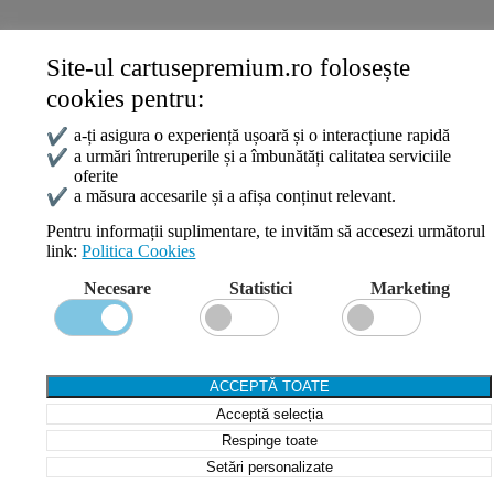
Site-ul cartusepremium.ro folosește
Date de contact
cookies pentru:
0745 124 164
contact@cartusepremium.ro
✔
a-ți asigura o experiență ușoară și o interacțiune rapidă
Luni –Vineri: 09:00 – 17:00
✔
a urmări întreruperile și a îmbunătăți calitatea serviciile
oferite
Cartușe Premium
2021 Creare Magazin Online
BOSSNET
✔
a măsura accesarile și a afișa conținut relevant.
Pentru informații suplimentare, te invităm să accesezi următorul
link:
Politica Cookies
Search
Necesare
Statistici
Marketing
Wishlist
Compare
Login / Register
Shopping cart
ACCEPTĂ TOATE
Close
Acceptă selecția
Sign in
Close
Respinge toate
Setări personalizate
No account yet?