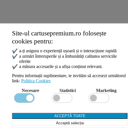
ANPC
DATE DE CONTACT
Site-ul cartusepremium.ro folosește
0745 124 164
cookies pentru:
contact@cartusepremium.ro
Luni –Vineri: 09:00 – 17:00
✔
a-ți asigura o experiență ușoară și o interacțiune rapidă
✔
a urmări întreruperile și a îmbunătăți calitatea serviciile
oferite
Cartușe Premium
2021 Creare Magazin Online
BOSSNET
✔
a măsura accesarile și a afișa conținut relevant.
Pentru informații suplimentare, te invităm să accesezi următorul
link:
Politica Cookies
Search
Necesare
Statistici
Marketing
Wishlist
Compare
Login / Register
Shopping cart
ACCEPTĂ TOATE
Close
Acceptă selecția
Sign in