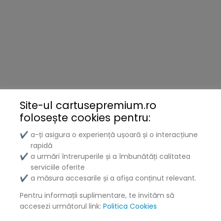
Brother
Kyocera
Xerox
Lenovo
Lexmark
Site-ul cartusepremium.ro
folosește
cookies pentru:
DELL
a-ți asigura o experiență ușoară și o interacțiune
✔
Konica
rapidă
a urmări întreruperile și a îmbunătăți calitatea
✔
Ricoh
serviciile oferite
a măsura accesarile și a afișa conținut relevant.
✔
Termeni și politici
Pentru informații suplimentare, te invităm să
accesezi următorul link:
Politica Cookies
Livrare și Plată